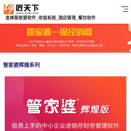
息烽管家婆软件_收银系统_酒店管理_餐饮软件
管家婆辉煌系列