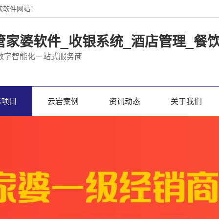
饮软件网站！
管家婆软件_收银系统_酒店管理_餐
数字智能化一站式服务商
务项目
云岩案例
资讯动态
关于我们