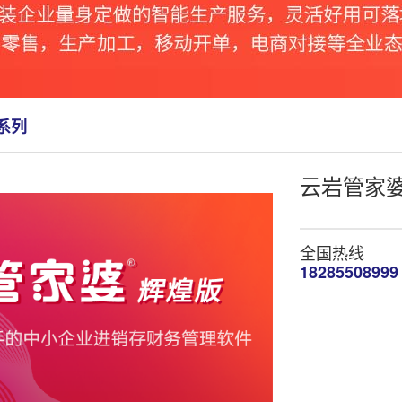
系列
云岩管家
全国热线
18285508999