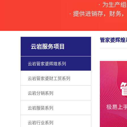
管家婆辉煌
云岩服务项目
云岩管家婆辉煌系列
云岩管家婆财工贸系列
云岩分销系列
云岩服装系列
云岩行业系列