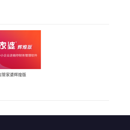
岩管家婆辉煌版