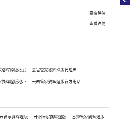
查看详情 +
查看详情 +
家婆辉煌版批发
云岩管家婆辉煌版代理商
家婆辉煌版地址
云岩管家婆辉煌版官方电话
云管家婆辉煌版
开阳管家婆辉煌版
息烽管家婆辉煌版