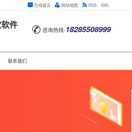
在线留言
网站地图
RSS
|
XML
饮软件
18285508999
咨询热线-
联系我们