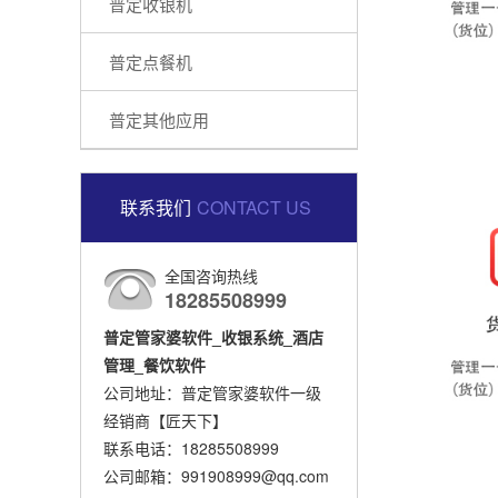
普定收银机
普定点餐机
普定其他应用
联系我们
CONTACT US
全国咨询热线
18285508999
普定管家婆软件_收银系统_酒店
管理_餐饮软件
公司地址：普定管家婆软件一级
经销商【匠天下】
联系电话：18285508999
公司邮箱：991908999@qq.com