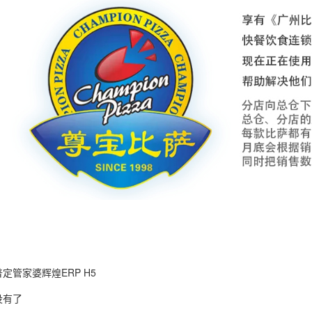
普定管家婆辉煌ERP H5
没有了