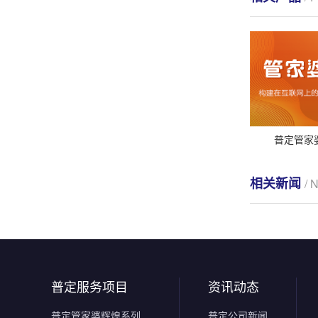
普定管家婆
相关新闻
/ 
普定服务项目
资讯动态
普定管家婆辉煌系列
普定公司新闻