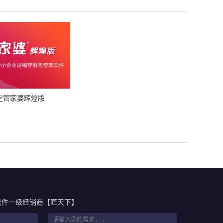
定管家婆辉煌版
软件一级经销商【匠天下】