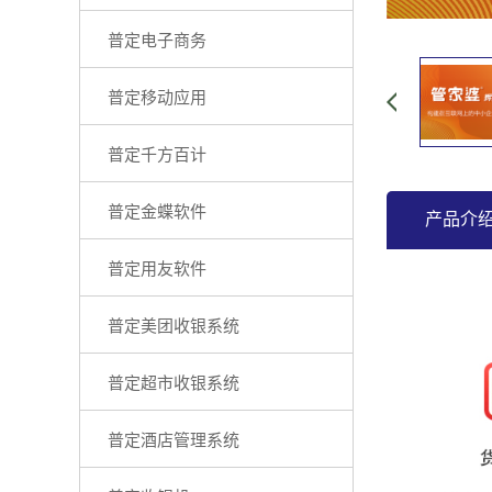
普定电子商务
普定移动应用
普定千方百计
普定金蝶软件
产品介
普定用友软件
普定美团收银系统
普定超市收银系统
普定酒店管理系统