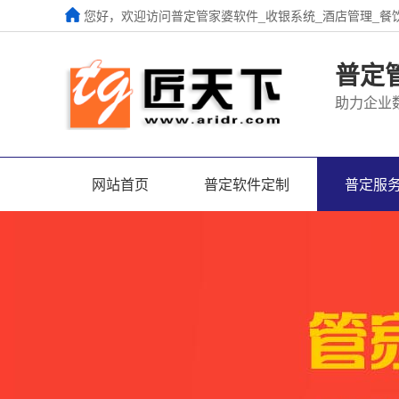
您好，欢迎访问普定管家婆软件_收银系统_酒店管理_餐
普定
助力企业
网站首页
普定软件定制
普定服