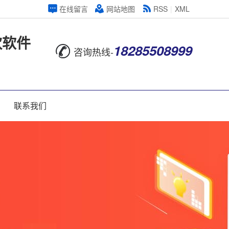
在线留言
网站地图
RSS
|
XML
饮软件
18285508999
咨询热线-
联系我们