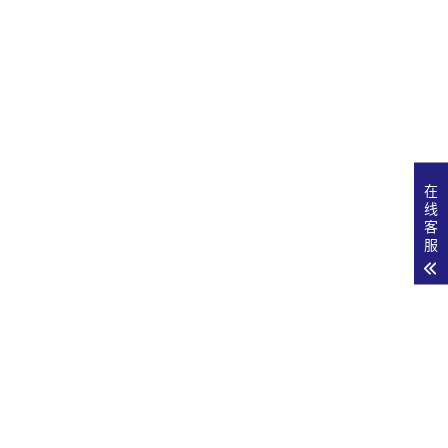
在
线
客
服