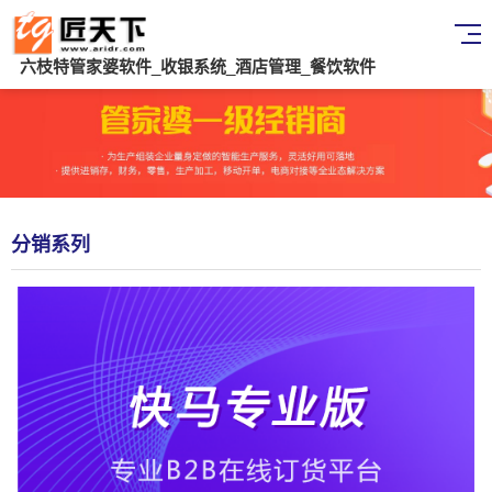
六枝特管家婆软件_收银系统_酒店管理_餐饮软件
分销系列