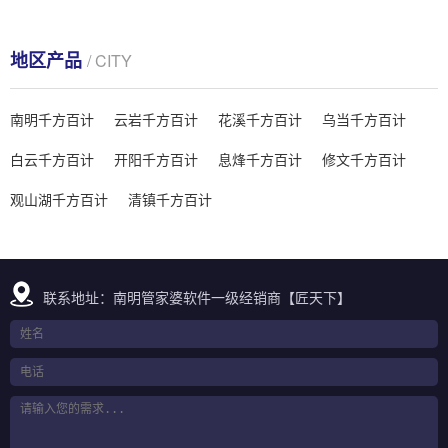
地区产品
/ CITY
南明千方百计
云岩千方百计
花溪千方百计
乌当千方百计
白云千方百计
开阳千方百计
息烽千方百计
修文千方百计
观山湖千方百计
清镇千方百计
联系地址：南明管家婆软件一级经销商【匠天下】